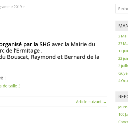
gramme 2019
>
MAN
3 Mai
organisé par la SHG
avec la Mairie du
27 Ma
c de l’Ermitage .
12 Jui
s du Bouscat, Raymond et Bernard de la
22 ju
2 jui
Guye
e :
4 Oct
 de taille 3
REP
Article suivant →
Journ
100 J
Conco