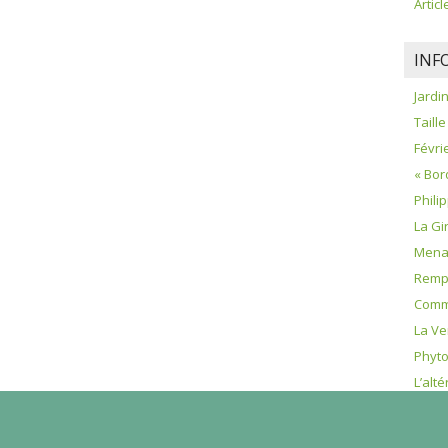
Artic
INF
Jardi
Taille
Févrie
« Bor
Phili
La Gi
Menac
Remp
Comme
La Ve
Phyt
L’alté
champ
La Py