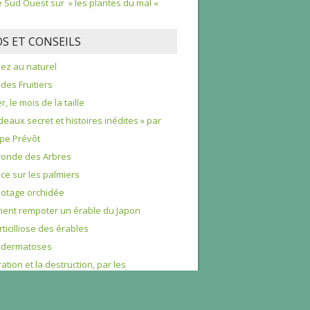
le Sud Ouest sur » les plantes du mal «
OS ET CONSEILS
nez au naturel
 des Fruitiers
r, le mois de la taille
deaux secret et histoires inédites » par
ppe Prévôt
ronde des Arbres
e sur les palmiers
otage orchidée
nt rempoter un érable du Japon
rticilliose des érables
odermatoses
ration et la destruction, par les
ignons, du bois des arbres abattus
rale du buis