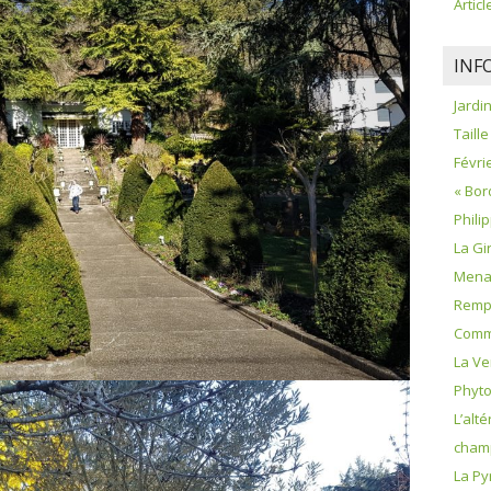
Artic
INF
Jardi
Taille
Févrie
« Bor
Phili
La Gi
Menac
Remp
Comme
La Ve
Phyt
L’alté
champ
La Py