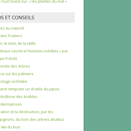
le Sud Ouest sur » les plantes du mal «
OS ET CONSEILS
nez au naturel
 des Fruitiers
r, le mois de la taille
deaux secret et histoires inédites » par
ppe Prévôt
ronde des Arbres
e sur les palmiers
otage orchidée
nt rempoter un érable du Japon
rticilliose des érables
odermatoses
ration et la destruction, par les
ignons, du bois des arbres abattus
rale du buis