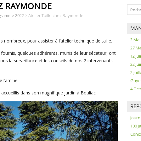
EZ RAYMONDE
gramme 2022
>
Atelier Taille chez Raymonde
MAN
3 Mai
nombreux, pour assister à l’atelier technique de taille.
27 Ma
 fournis, quelques adhérents, munis de leur sécateur, ont
12 Jui
sous la surveillance et les conseils de nos 2 intervenants
22 ju
2 jui
 l’amitié.
Guye
4 Oct
accueillis dans son magnifique jardin à Bouliac.
REP
Journ
100 J
Conco