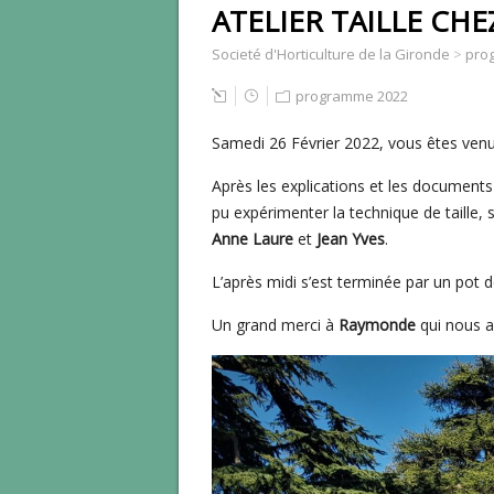
ATELIER TAILLE CH
Societé d'Horticulture de la Gironde
>
pro
programme 2022
Samedi 26 Février 2022, vous êtes venus 
Après les explications et les documents
pu expérimenter la technique de taille, 
Anne Laure
et
Jean Yves
.
L’après midi s’est terminée par un pot de
Un grand merci à
Raymonde
qui nous a 