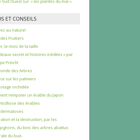
le Sud Ouest sur » les plantes du mal «
OS ET CONSEILS
nez au naturel
 des Fruitiers
r, le mois de la taille
deaux secret et histoires inédites » par
ppe Prévôt
ronde des Arbres
e sur les palmiers
otage orchidée
nt rempoter un érable du Japon
rticilliose des érables
odermatoses
ration et la destruction, par les
ignons, du bois des arbres abattus
rale du buis