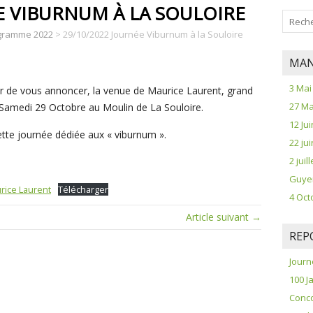
E VIBURNUM À LA SOULOIRE
gramme 2022
>
29/10/2022 Journée Viburnum à la Souloire
MAN
3 Mai
sir de vous annoncer, la venue de Maurice Laurent, grand
27 Ma
e Samedi 29 Octobre au Moulin de La Souloire.
12 Jui
tte journée dédiée aux « viburnum ».
22 ju
2 jui
Guye
rice Laurent
Télécharger
4 Oct
Article suivant →
REP
Journ
100 J
Conco