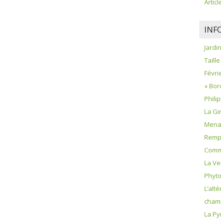
Artic
INF
Jardi
Taille
Févrie
« Bor
Phili
La Gi
Menac
Remp
Comme
La Ve
Phyt
L’alté
champ
La Py