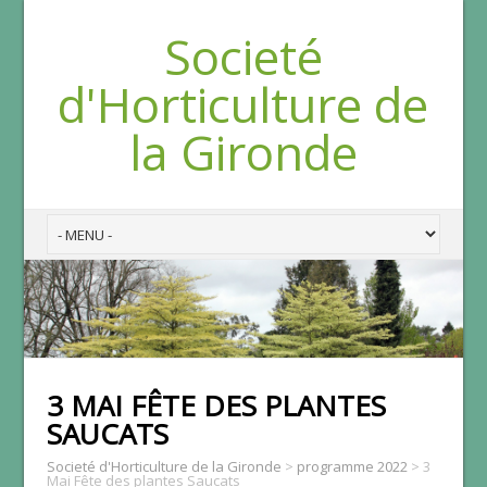
Societé
d'Horticulture de
la Gironde
3 MAI FÊTE DES PLANTES
SAUCATS
Societé d'Horticulture de la Gironde
>
programme 2022
>
3
Mai Fête des plantes Saucats