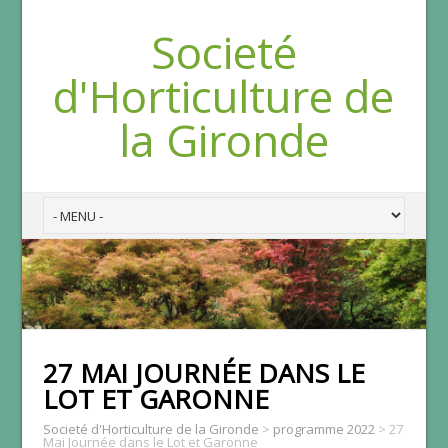
Societé
d'Horticulture de
la Gironde
27 MAI JOURNÉE DANS LE
LOT ET GARONNE
Societé d'Horticulture de la Gironde
>
programme 2022
>
27
Mai Journée dans le Lot et Garonne