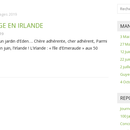
ages 2019
GE EN IRLANDE
MAN
19
3 Mai
 un jardin d’Eden…. Chère adhérente, cher adhérent, Parmi
27 Ma
juin, l’Irlande ! L’Irlande : « l’île d’Emeraude » aux 50
12 Jui
22 ju
2 jui
Guye
4 Oct
REP
Journ
100 J
Conco