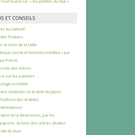
le Sud Ouest sur » les plantes du mal «
OS ET CONSEILS
nez au naturel
 des Fruitiers
r, le mois de la taille
deaux secret et histoires inédites » par
ppe Prévôt
ronde des Arbres
e sur les palmiers
otage orchidée
nt rempoter un érable du Japon
rticilliose des érables
odermatoses
ration et la destruction, par les
ignons, du bois des arbres abattus
rale du buis