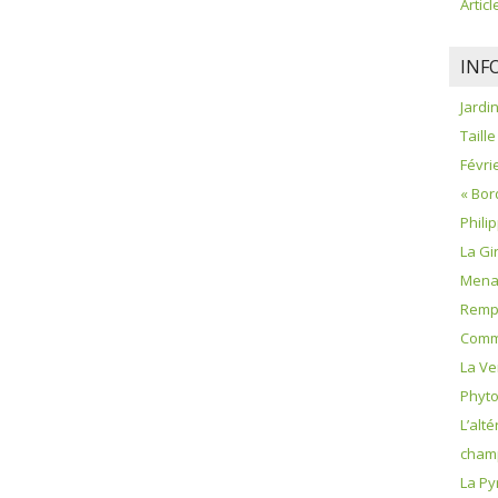
Artic
INF
Jardi
Taille
Févrie
« Bor
Phili
La Gi
Menac
Remp
Comme
La Ve
Phyt
L’alté
champ
La Py